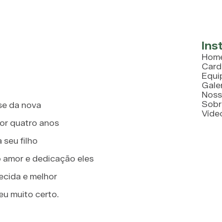
Ins
Hom
Card
Equi
Gale
Noss
Sobr
se da nova
Víde
or quatro anos
seu filho
amor e dedicação eles
ecida e melhor
u muito certo.