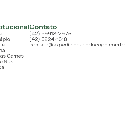
titucional
Contato
e
(42) 99918-2975
ápio
(42) 3224-1818
pe
contato@expedicionariodocogo.com.br
ria
as Carnes
é Nós
os