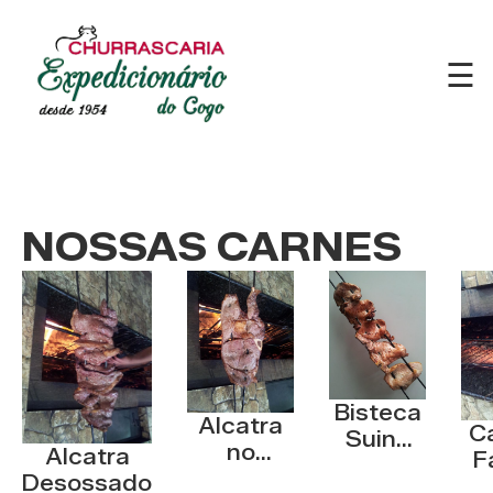
☰
NOSSAS CARNES
Bisteca
Alcatra
Ca
Suina
no
Alcatra
F
Assada
Espeto
Desossado